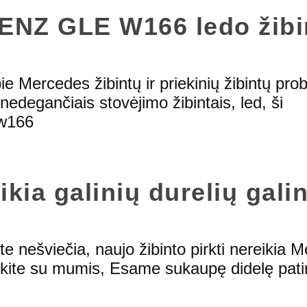
NZ GLE W166 ledo žibi
ie Mercedes žibintų ir priekinių žibintų pro
nedegančiais stovėjimo žibintais, led, ši
 w166
ia galinių durelių galin
nte nešviečia, naujo žibinto pirkti nereikia 
kite su mumis, Esame sukaupę didelę patir