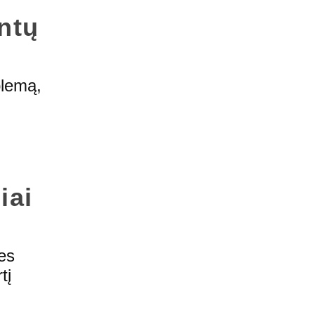
ntų
blemą,
iai
Mes
tį