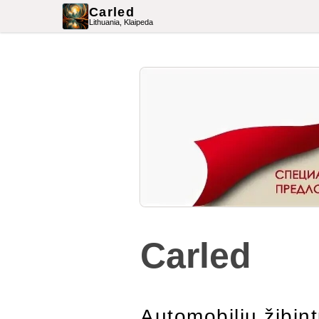
Carled
Lithuania,
Klaipeda
Carled
Automobilių žibint