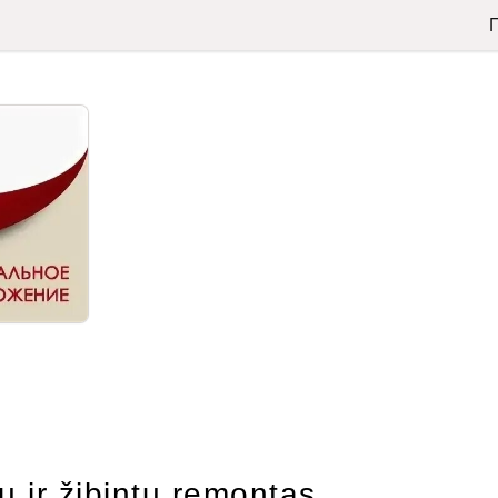
ų ir žibintų remontas.