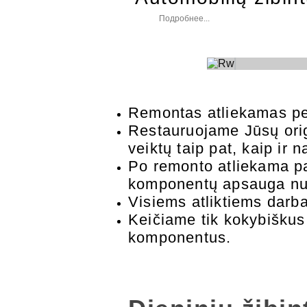
Подробнее...
Remontas atliekamas pe
Restauruojame Jūsų origi
veiktų taip pat, kaip ir n
Po remonto atliekama pa
komponentų apsauga nuo
Visiems atliktiems darb
Keičiame tik kokybiškus 
komponentus.