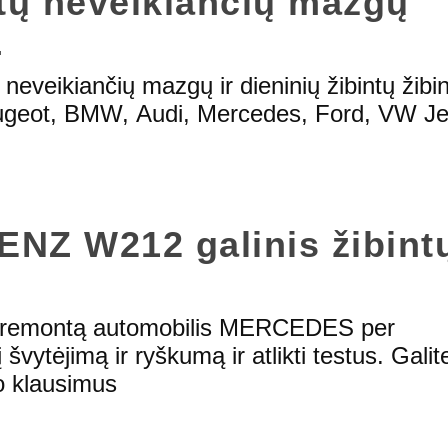
ntų neveikiančių mazgų
L
neveikiančių mazgų ir dieninių žibintų žibi
ugeot, BMW, Audi, Mercedes, Ford, VW Jet
Z W212 galinis žibint
tų remontą automobilis MERCEDES per
švytėjimą ir ryškumą ir atlikti testus. Galit
o klausimus