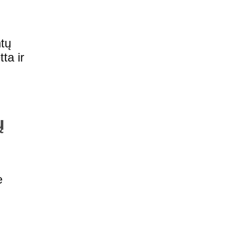
ntų
ta ir
ų
e