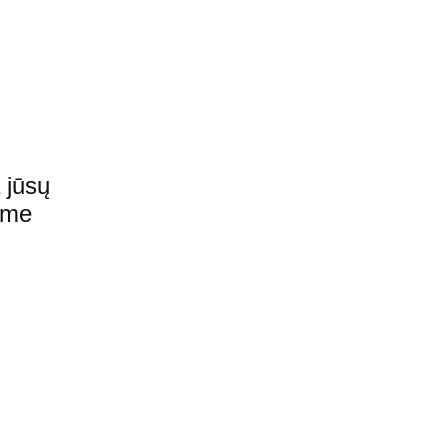
 jūsų
ime