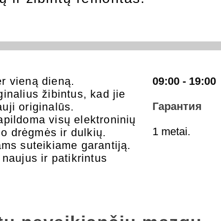
r vieną dieną.
09:00 - 19:00
nalius žibintus, kad jie
Гарантия
auji originalūs.
pildoma visų elektroninių
1 metai.
 drėgmės ir dulkių.
ams suteikiame garantiją.
naujus ir patikrintus