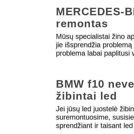
MERCEDES-BE
remontas
Mūsų specialistai žino ap
jie išsprendžia problemą 
problema labai paplitusi
BMW f10 neveik
žibintai led
Jei jūsų led juostelė žibi
suremontuosime, susisie
sprendžiant ir taisant led