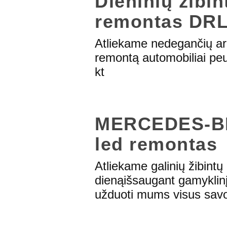
Dieninių žibi
remontas DR
Atliekame nedegančių ar 
remontą automobiliai pe
kt
MERCEDES-BEN
led remontas
Atliekame galinių žibin
dienąišsaugant gamyklinį 
užduoti mums visus sav