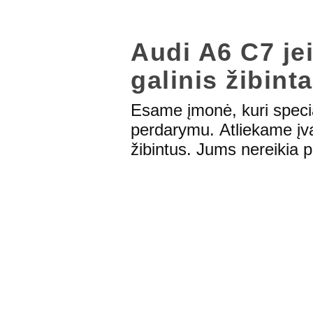
Audi A6 C7 je
galinis žibint
Esame įmonė, kuri specia
perdarymu. Atliekame įva
žibintus. Jums nereikia