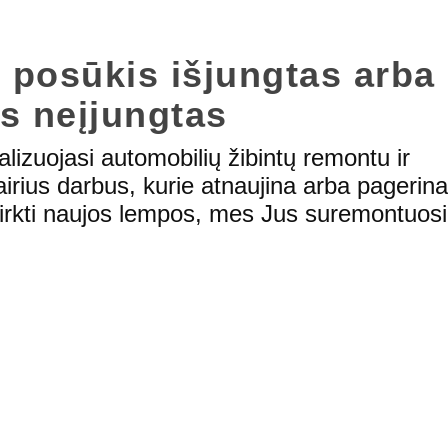
i posūkis išjungtas arba
as neįjungtas
lizuojasi automobilių žibintų remontu ir
irius darbus, kurie atnaujina arba pagerina
 pirkti naujos lempos, mes Jus suremontuos