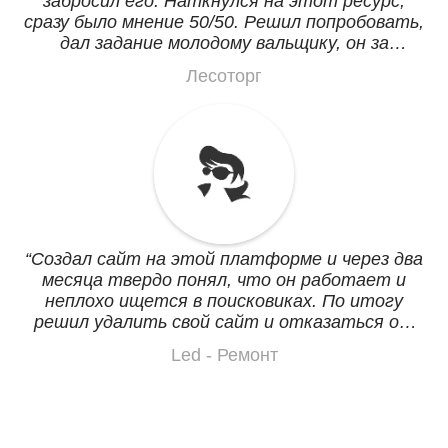
забросил его. Наткнулся на этот ресурс,
сразу было мнение 50/50. Решил попробовать,
дал задание молодому вальщику, он за
недельку вечерами все сварганил. Всего
Лесоторг
хватает, просто и понятно что делать и как
редактировать.
Создал сайт на этой платформе и через два
месяца твердо понял, что он работает и
неплохо ищется в поисковиках. По итогу
решил удалить свой сайт и отказаться от
хостинга и фрилансера кровопийцы который
Led - Ремонт
достал меня совсем, сделав редирект с моего
личного домена. Что бы не быть
голословным вот он: www.ledremont.by,
теперь плачу только за домен, он в моей