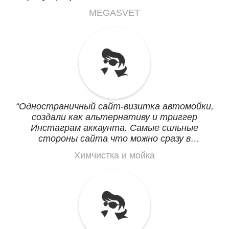
конструкторе. Создали мини сайт на
MEGASVET
определенную группу товаров, возможности
для этого просто идеальные, ничего лишнего
и просто все.
Одностраничный сайт-визитка автомойки,
создали как альтернативу и триггер
Инстаграм аккаунта. Самые сильные
стороны сайта что можно сразу в
мессенджер писать, а не в устарелые формы
Химчистка и мойка
заказа звонка и бланки сообщений в никуда.
Плюс сразу навигация по одному клику
направляет на место. Кидаем ссылку
клиентам в Вайбер и они едут. Может со
временем и лендинги сделаем.