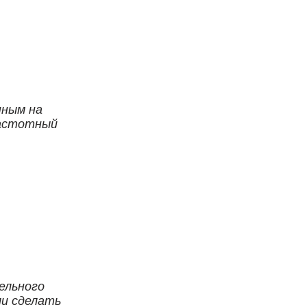
нным на
частотный
ельного
ли сделать