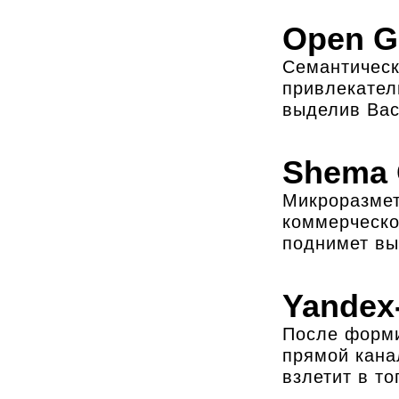
Open G
Семантическ
привлекател
выделив Вас
Shema 
Микроразмет
коммерческо
поднимет вы
Yandex
После форми
прямой кана
взлетит в т