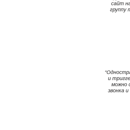
сайт н
группу 
Одностра
и тригг
можно 
звонка и
клику на