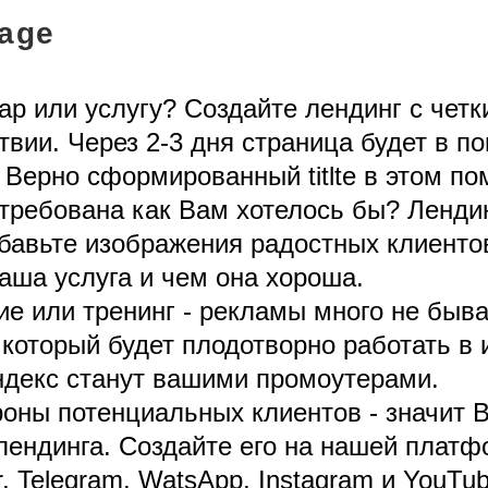
Page
ар или услугу? Создайте лендинг с чет
вии. Через 2-3 дня страница будет в по
 Верно сформированный titlte в этом по
стребована как Вам хотелось бы? Ленди
обавьте изображения радостных клиенто
ваша услуга и чем она хороша.
е или тренинг - рекламы много не быва
который будет плодотворно работать в и
ндекс станут вашими промоутерами.
роны потенциальных клиентов - значит В
ендинга. Создайте его на нашей платфо
er, Telegram, WatsApp, Instagram и YouTu