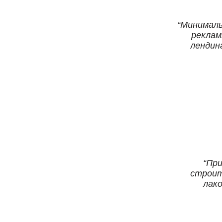
Минималь
реклам
лендин
При
строит
лако