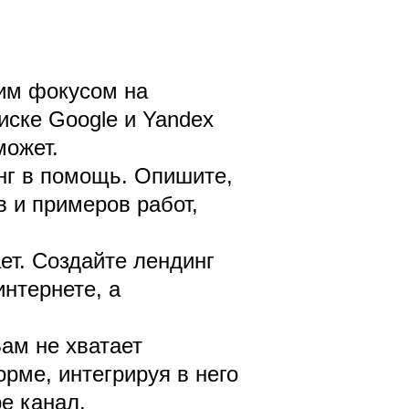
ким фокусом на
иске Google и Yandex
может.
нг в помощь. Опишите,
в и примеров работ,
ет. Создайте лендинг
нтернете, а
ам не хватает
рме, интегрируя в него
be канал.