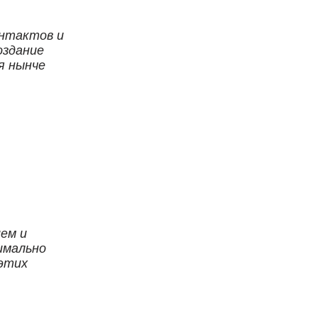
онтактов и
оздание
я нынче
ем и
имально
 этих