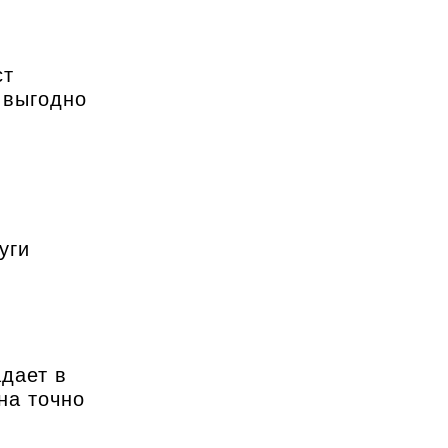
ст
 выгодно
уги
дает в
на точно