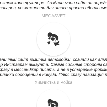
а этом конструкторе. Создали мини сайт на опред
товаров, возможности для этого просто идеальные
лишнего и просто все.
MEGASVET
ничный сайт-визитка автомойки, создали как аль
ер Инстаграм аккаунта. Самые сильные стороны с
сразу в мессенджер писать, а не в устарелые формы
 бланки сообщений в никуда. Плюс сразу навигация 
правляет на место. Кидаем ссылку клиентам в Вай
Химчистка и мойка
едут. Может со временем и лендинги сделаем.