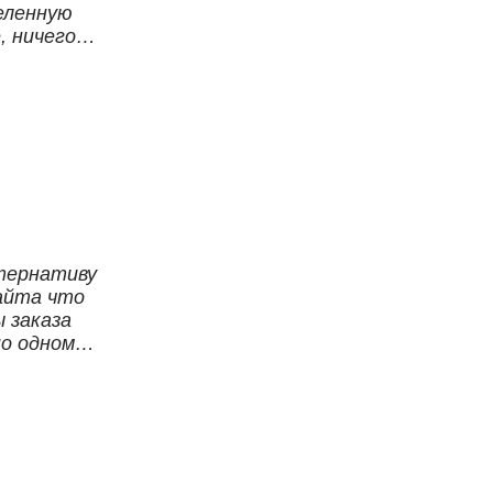
еленную
, ничего
тернативу
айта что
 заказа
по одному
бер и они