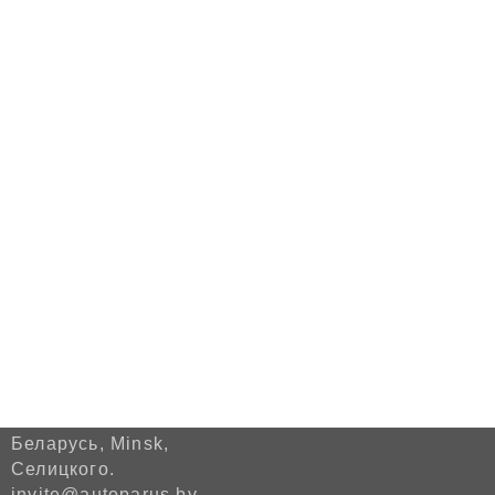
Беларусь, Minsk,
Селицкого.
invite@autoparus.by