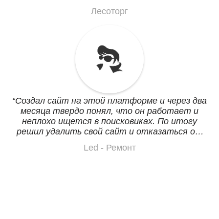
недельку вечерами все сварганил. Всего
Лесоторг
хватает, просто и понятно что делать и как
редактировать.
Создал сайт на этой платформе и через два
месяца твердо понял, что он работает и
неплохо ищется в поисковиках. По итогу
решил удалить свой сайт и отказаться от
хостинга и фрилансера кровопийцы который
Led - Ремонт
достал меня совсем, сделав редирект с моего
личного домена. Что бы не быть
голословным вот он: www.ledremont.by,
теперь плачу только за домен, он в моей
собственности.