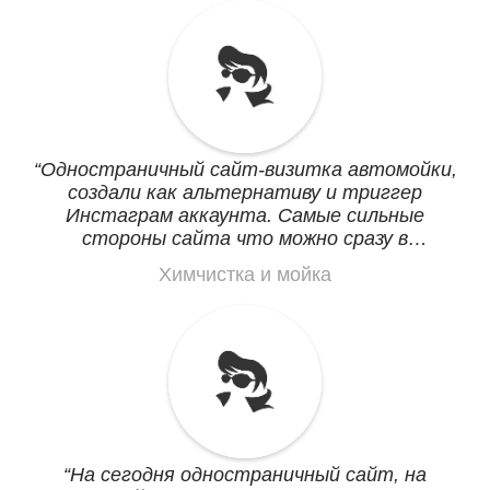
для этого просто идеальные, ничего лишнего
и просто все.
Одностраничный сайт-визитка автомойки,
создали как альтернативу и триггер
Инстаграм аккаунта. Самые сильные
стороны сайта что можно сразу в
мессенджер писать, а не в устарелые формы
Химчистка и мойка
заказа звонка и бланки сообщений в никуда.
Плюс сразу навигация по одному клику
направляет на место. Кидаем ссылку
клиентам в Вайбер и они едут. Может со
временем и лендинги сделаем.
На сегодня одностраничный сайт, на