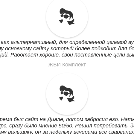
 как альтернативный, для определенной целевой а
у основному сайту который более подходит для б
ций. Работает хорошо, свои поставленные цели вы
ЖБИ Комплект
время был сайт на Диале, потом забросил его. Нат
рс, сразу было мнение 50/50. Решил попробовать, д
му вальщику, он за недельку вечерами все сварганил