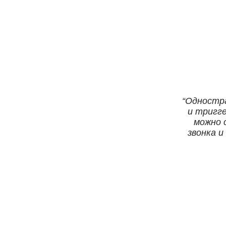
Одностра
и тригг
можно 
звонка и
клику на