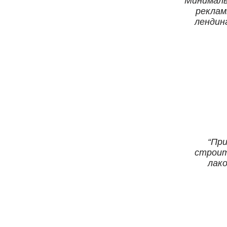
Минималь
реклам
лендин
При
строит
лако