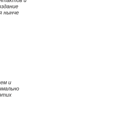
онтактов и
оздание
я нынче
ем и
имально
 этих