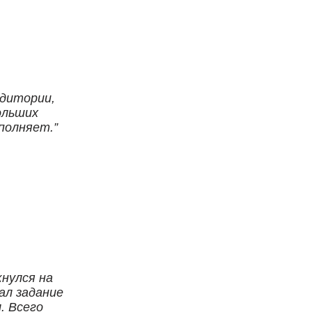
удитории,
ольших
полняет.
кнулся на
ал задание
. Всего