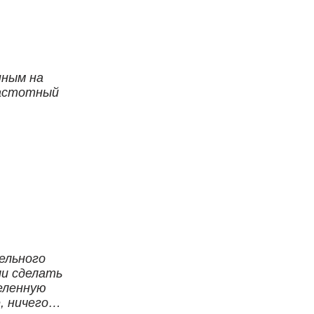
нным на
частотный
ельного
ли сделать
еленную
, ничего