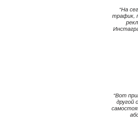
На се
трафик, 
рекл
Инстагра
м
Вот при
другой 
самостоят
аб