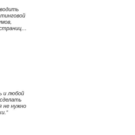
иводить
етинговой
умов,
 страница
к.
ь и любой
 сделать
я не нужно
ки.