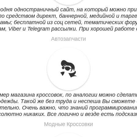
годня одностраничный сайт, на который можно пр
по средством директ, баннерной, медийной и тарг
амы; бесплатной из соц сетей, тематических фор
м, Viber и Telegram рассылки. При хорошей работе
ожет выйти по запросу: Новые автозапчасти Минс
Автозапчасти
мер магазина кроссовок, по аналогии можно сделат
одежды. Такой же без труда и неспеша Вы сможете
ельно. Очень важно, что знаний программировани
солютно никаких. Все логично и везде есть подсказ
Модные Кроссовки