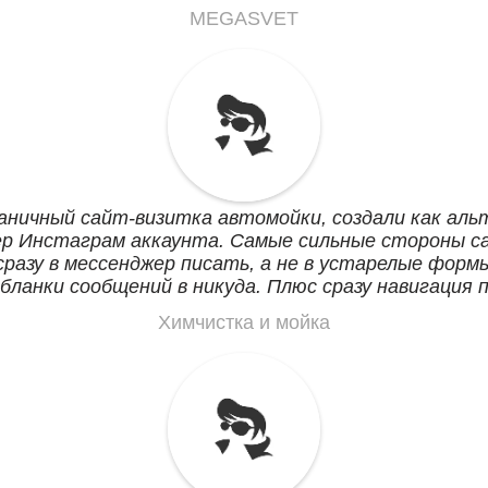
лишнего и просто все.
MEGASVET
ничный сайт-визитка автомойки, создали как аль
ер Инстаграм аккаунта. Самые сильные стороны с
сразу в мессенджер писать, а не в устарелые формы
 бланки сообщений в никуда. Плюс сразу навигация 
правляет на место. Кидаем ссылку клиентам в Вай
Химчистка и мойка
едут. Может со временем и лендинги сделаем.