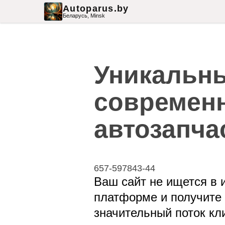
Autoparus.by
Беларусь,
Minsk
Уникальны
современн
автозапча
657-597843-44
Ваш сайт не ищется в 
платформе и получите 
значительный поток кл