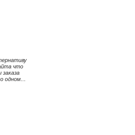
тернативу
айта что
 заказа
по одному
бер и они