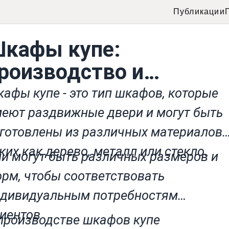
Публикации
кафы купе:
роизводство и
родажа в городе
афы купе - это тип шкафов, которые
инске
еют раздвижные двери и могут быть
готовлены из различных материалов,
ких как дерево, металл или стекло.
и могут быть различных размеров и
рм, чтобы соответствовать
дивидуальным потребностям
иентов
производстве шкафов купе