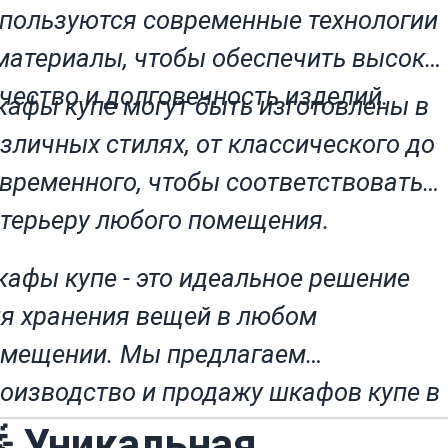
пользуются современные технологии
материалы, чтобы обеспечить высоко
чество и долговечность изделий.
афы купе могут быть изготовлены в
зличных стилях, от классического до
временного, чтобы соответствовать
терьеру любого помещения.
афы купе - это идеальное решение
я хранения вещей в любом
мещении. Мы предлагаем
оизводство и продажу шкафов купе в
нске по доступным ценам
 Уникальная