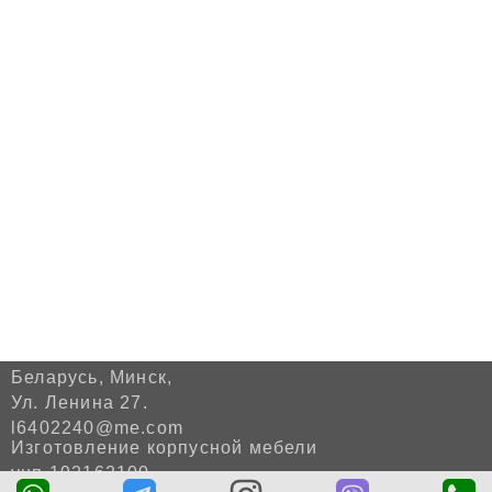
Беларусь, Минск,
Ул. Ленина 27.
l6402240@me.com
Изготовление корпусной мебели
унп 192162100