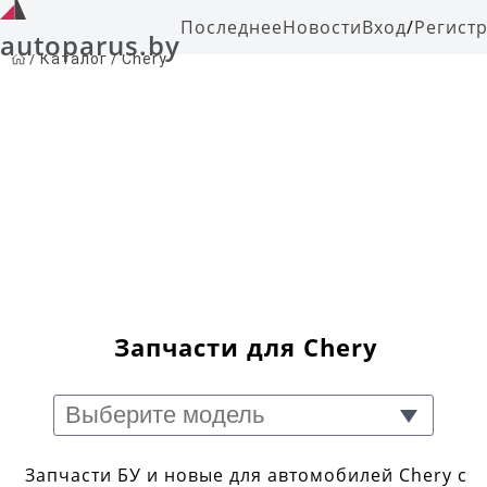
Последнее
Новости
Вход
/
Регист
autoparus.by
/
Каталог
/
Chery
Запчасти для Chery
Запчасти БУ и новые для автомобилей Chery с