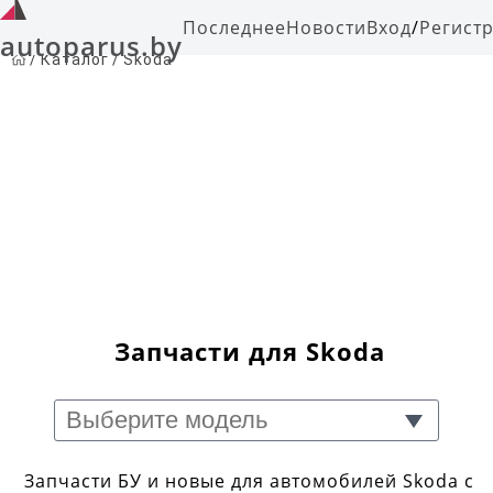
Последнее
Новости
Вход
/
Регист
autoparus.by
/
Каталог
/
Skoda
Запчасти для Skoda
Запчасти БУ и новые для автомобилей Skoda с