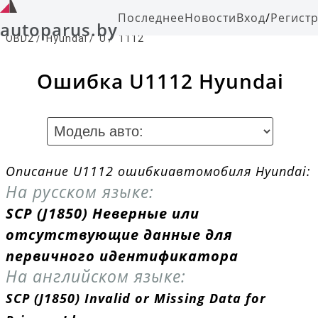
Последнее
Новости
Вход
/
Регист
autoparus.by
OBD2
/
Hyundai
/
U
/
1112
Ошибка U1112 Hyundai
Описание U1112 ошибкиавтомобиля Hyundai:
На русском языке:
SCP (J1850) Неверные или
отсутствующие данные для
первичного идентификатора
На английском языке:
SCP (J1850) Invalid or Missing Data for