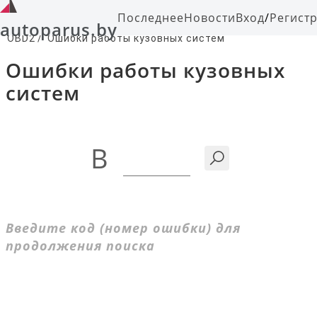
Последнее
Новости
Вход
/
Регист
autoparus.by
OBD2
/
Ошибки работы кузовных систем
Ошибки работы кузовных
систем
B
Введите код (номер ошибки) для
продолжения поиска