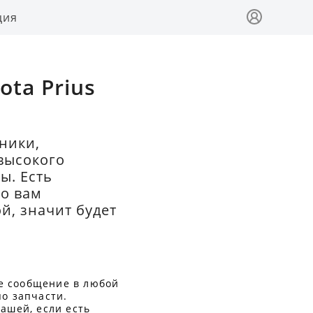
ция
ta Prius
ники,
высокого
ы. Есть
то вам
й, значит будет
е сообщение в любой
по запчасти.
ашей, если есть