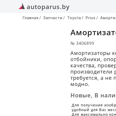
autoparus.by
Главная
/
Запчасти
/
Toyota
/
Prius
/
Аморти
Амортизат
№ 3406899
Амортизаторы к
отбойники, опо
качества, прове
производители р
требуется, а не
модно.
Новые
,
В нал
Для получения изоб
удобный для Вас мес
Для максимально кон