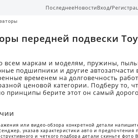
Последнее
Новости
Вход
/
Регистра
заторы
оры передней подвески Toyo
о всем маркам и моделям, пружины, пыль
рные подшипники и другие автозапчасти 
ренные временем на долговечность работ
азной ценовой категории. Подберу то, ч
 по принципы берите этот он самый дорого
ичии
ражения или видео-обзора конкретной детали напишит
сенджер, указав характеристики авто и предпочтения 
структивного и четкого подбора детали скиньте фото В