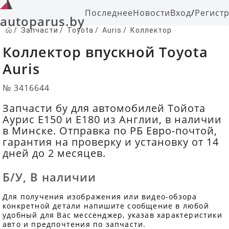
Последнее
Новости
Вход
/
Регист
autoparus.by
/
Запчасти
/
Toyota
/
Auris
/
Коллектор
Коллектор впускной Toyota
Auris
№ 3416644
Запчасти бу для автомобилей Тойота
Аурис Е150 и Е180 из Англии, в наличии
в Минске. Отправка по РБ Евро-почтой,
гарантия на проверку и установку от 14
дней до 2 месяцев.
Б/У
,
В наличии
Для получения изображения или видео-обзора
конкретной детали напишите сообщение в любой
удобный для Вас мессенджер, указав характеристики
авто и предпочтения по запчасти.