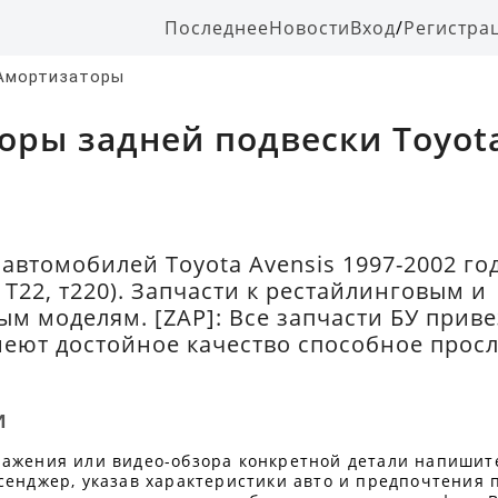
Последнее
Новости
Вход
/
Регистра
Амортизаторы
оры задней подвески Toyota
 автомобилей Toyota Avensis 1997-2002 го
 Т22, т220). Запчасти к рестайлинговым и
м моделям. [ZAP]: Все запчасти БУ прив
меют достойное качество способное прос
и
ражения или видео-обзора конкретной детали напишит
сенджер, указав характеристики авто и предпочтения 