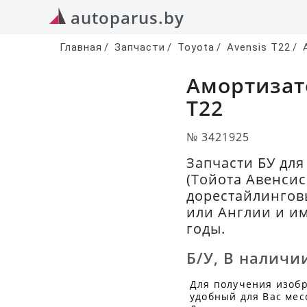
autoparus.by
Главная
/
Запчасти
/
Toyota
/
Avensis T22
/
Амортизат
T22
№ 3421925
Запчасти БУ для
(Тойота Авенсис
дорестайлинговы
или Англии и и
годы.
Б/У
,
В наличи
Для получения изоб
удобный для Вас мес