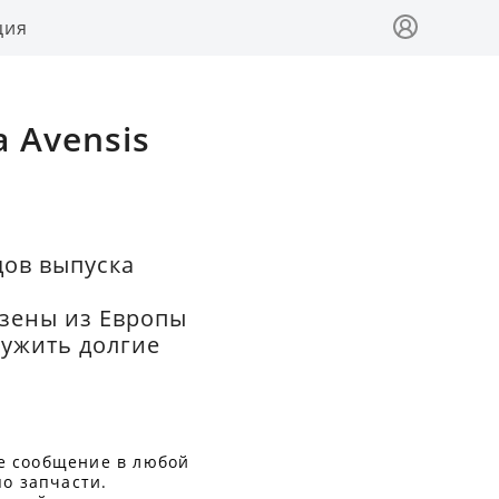
ция
 Avensis
дов выпуска
езены из Европы
лужить долгие
е сообщение в любой
по запчасти.