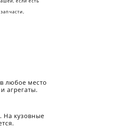
ашей, если есть
 запчасти,
 в любое место
и агрегаты.
и. На кузовные
ется.