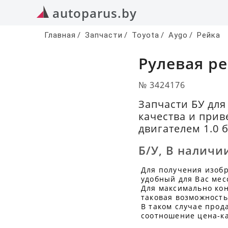
autoparus.by
Главная
/
Запчасти
/
Toyota
/
Aygo
/
Рейка
Рулевая ре
№ 3424176
Запчасти БУ для
качества и прив
двигателем 1.0 
Б/У
,
В наличи
Для получения изоб
удобный для Вас мес
Для максимально кон
таковая возможность
В таком случае прод
соотношение цена-ка