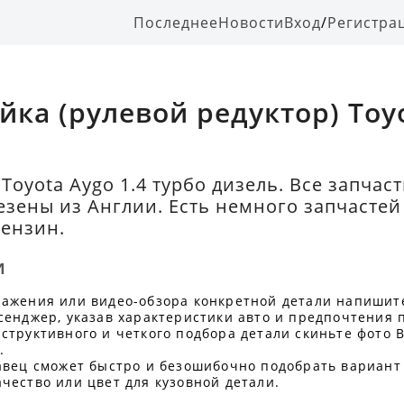
Последнее
Новости
Вход
/
Регистра
йка (рулевой редуктор) Toy
 Toyota Aygo 1.4 турбо дизель. Все запчас
езены из Англии. Есть немного запчастей 
бензин.
и
ражения или видео-обзора конкретной детали напишит
сенджер, указав характеристики авто и предпочтения 
структивного и четкого подбора детали скиньте фото В
.
авец сможет быстро и безошибочно подобрать вариант
чество или цвет для кузовной детали.