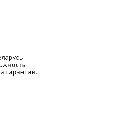
еларусь.
можность
а гарантии.