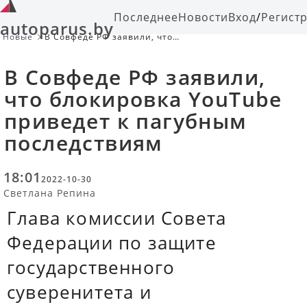
Последнее
Новости
Вход
/
Регист
autoparus.by
Новые
В Совфеде РФ заявили, что
блокировка YouTube приведет к
пагубным последствиям
В Совфеде РФ заявили,
что блокировка YouTube
приведет к пагубным
последствиям
18:01
2022-10-30
Светлана Репина
Глава комиссии Совета
Федерации по защите
государственного
суверенитета и