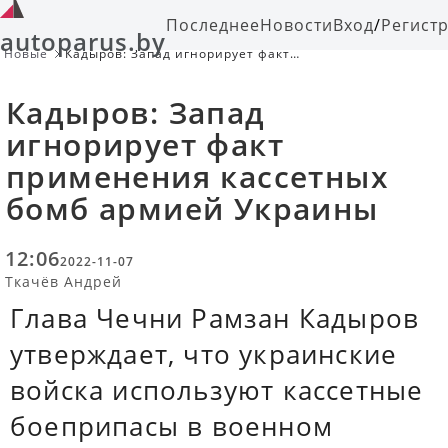
Последнее
Новости
Вход
/
Регист
autoparus.by
Новые
Кадыров: Запад игнорирует факт
применения кассетных бомб
армией Украины
Кадыров: Запад
игнорирует факт
применения кассетных
бомб армией Украины
12:06
2022-11-07
Ткачёв Андрей
Глава Чечни Рамзан Кадыров
утверждает, что украинские
войска используют кассетные
боеприпасы в военном