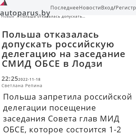
Последнее
Новости
Вход
/
Регист
autoparus.by
Новые
Польша отказалась допускать
российскую делегацию на
заседание СМИД ОБСЕ в Лодзи
Польша отказалась
допускать российскую
делегацию на заседание
СМИД ОБСЕ в Лодзи
22:25
2022-11-18
Светлана Репина
Польша запретила российской
делегации посещение
заседания Совета глав МИД
ОБСЕ, которое состоится 1-2