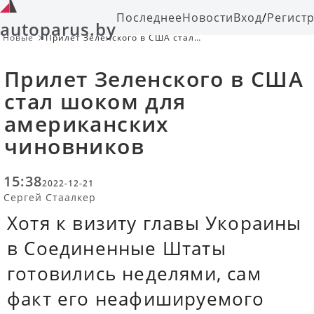
Последнее
Новости
Вход
/
Регист
autoparus.by
Новые
Прилет Зеленского в США стал
шоком для американских
чиновников
Прилет Зеленского в США
стал шоком для
американских
чиновников
15:38
2022-12-21
Сергей Стаалкер
Хотя к визиту главы Укораины
в Соединенные Штаты
готовились неделями, сам
факт его неафишируемого