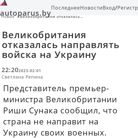
Последнее
Новости
Вход
/
Регист
autoparus.by
Новые
Великобритания отказалась
направлять войска на Украину
Великобритания
отказалась направлять
войска на Украину
22:20
2023-02-01
Светлана Репина
Представитель премьер-
министра Великобритании
Риши Сунака сообщил, что
страна не направит на
Украину своих военных.