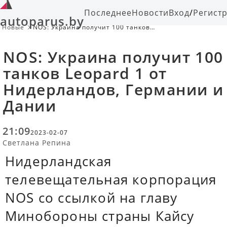
Последнее
Новости
Вход
/
Регист
autoparus.by
Новые
NOS: Украина получит 100 танков
Leopard 1 от Нидерландов,
Германии и Дании
NOS: Украина получит 100
танков Leopard 1 от
Нидерландов, Германии и
Дании
21:09
2023-02-07
Светлана Репина
Нидерландская
телевещательная корпорация
NOS со ссылкой на главу
Минобороны страны Кайсу