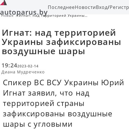
Последнее
Новости
Вход
/
Регист
autoparus.by
Новые
Игнат: над территорией Украины
зафиксированы воздушные шары
Игнат: над территорией
Украины зафиксированы
воздушные шары
19:24
2023-02-14
Диана Мудреченко
Спикер ВС ВСУ Украины Юрий
Игнат заявил, что над
территорией страны
зафиксированы воздушные
шары с угловыми