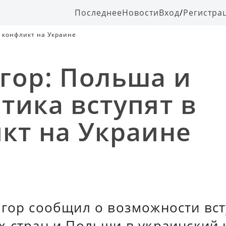
Последнее
Новости
Вход
/
Регистра
в конфликт на Украине
гор: Польша и
тика вступят в
кт на Украине
егор сообщил о возможности вс
х стран и Польши в украинский 