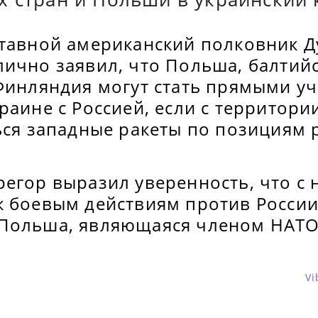
ставной американский полковник Д
лично заявил, что Польша, балтий
 Финляндия могут стать прямыми у
раине с Россией, если с территори
ься западные ракеты по позициям 
регор выразил уверенность, что с
к боевым действиям против Росси
Польша, являющаяся членом НАТО
Vi