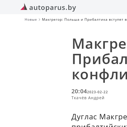
autoparus.by
Новые
Макгрегор: Польша и Прибалтика вступят 
Макгре
Прибал
конфли
20:04
2023-02-22
Ткачёв Андрей
Дуглас Макгр
прибалтийски