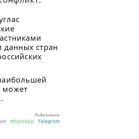
углас
ские
частниками
и данных стран
российских
 наибольшей
и может
.
Поделиться:
ber
WhatsApp
Telegram