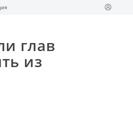
ция
ли глав
ть из