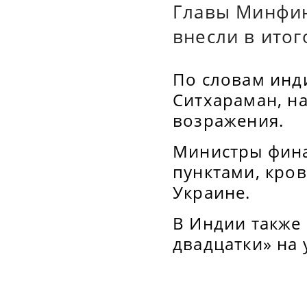
Главы Минфин
внесли в ито
По словам инд
Ситхараман, на
возражения.
Министры фина
пунктами, кров
Украине.
В Индии также
двадцатки» на