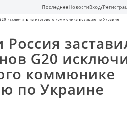
Последнее
Новости
Вход
/
Регистра
G20 исключить из итогового коммюнике позицию по Украине
и Россия застави
ов G20 исключи
ого коммюнике
ю по Украине