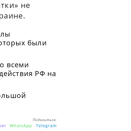
тки» не
раине.
алы
которых были
со всеми
 действия РФ на
Большой
.
Поделиться:
ber
WhatsApp
Telegram