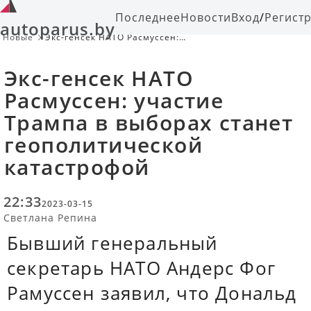
Последнее
Новости
Вход
/
Регист
autoparus.by
Новые
Экс-генсек НАТО Расмуссен:
участие Трампа в выборах станет
геополитической катастрофой
Экс-генсек НАТО
Расмуссен: участие
Трампа в выборах станет
геополитической
катастрофой
22:33
2023-03-15
Светлана Репина
Бывший генеральный
секретарь НАТО Андерс Фог
Рамуссен заявил, что Дональд