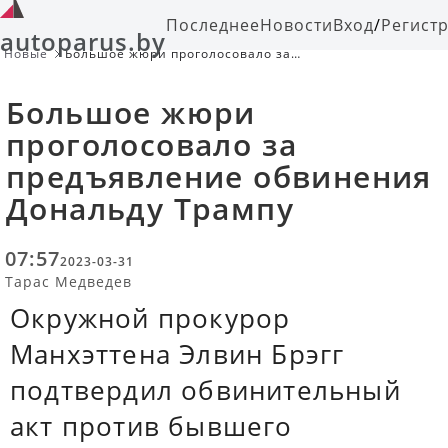
Последнее
Новости
Вход
/
Регист
autoparus.by
Новые
Большое жюри проголосовало за
предъявление обвинения Дональду
Трампу
Большое жюри
проголосовало за
предъявление обвинения
Дональду Трампу
07:57
2023-03-31
Тарас Медведев
Окружной прокурор
Манхэттена Элвин Брэгг
подтвердил обвинительный
акт против бывшего