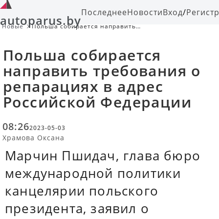
Последнее
Новости
Вход
/
Регист
autoparus.by
Новые
Польша собирается направить
требования о репарациях в адрес
Российской Федерации
Польша собирается
направить требования о
репарациях в адрес
Российской Федерации
08:26
2023-05-03
Храмова Оксана
Марчин Пшидач, глава бюро
международной политики
канцелярии польского
президента, заявил о