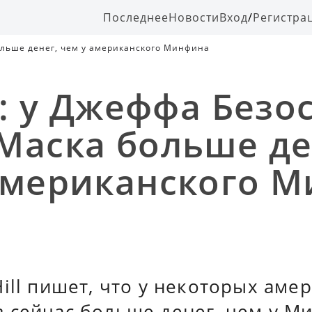
Последнее
Новости
Вход
/
Регистра
больше денег, чем у американского Минфина
l: у Джеффа Безо
Маска больше де
американского 
ill пишет, что у некоторых аме
 сейчас больше денег, чем у М