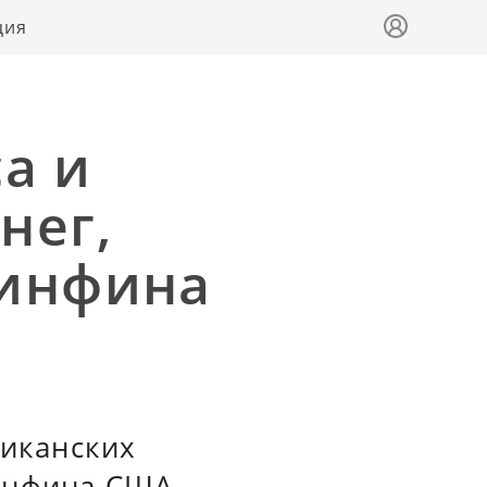
ция
са и
нег,
Минфина
риканских
инфина США.