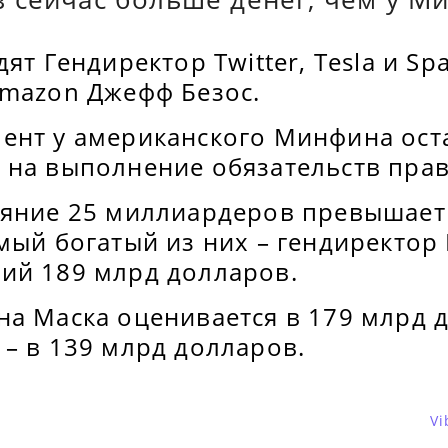
дят Гендиректор Twitter, Tesla и S
Amazon Джефф Безос.
ент у американского Минфина оста
 на выполнение обязательств прав
ояние 25 миллиардеров превышает
амый богатый из них – гендиректо
ий 189 млрд долларов.
на Маска оценивается в 179 млрд 
– в 139 млрд долларов.
Vi