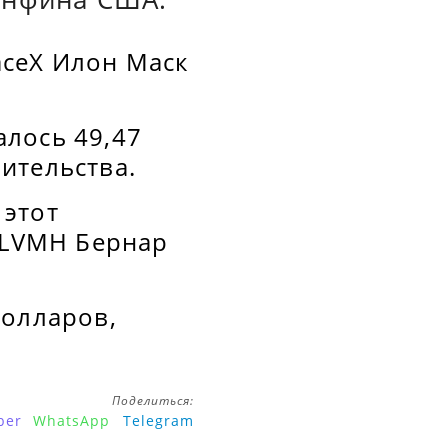
paceX Илон Маск
лось 49,47
ительства.
 этот
р LVMH Бернар
долларов,
Поделиться:
ber
WhatsApp
Telegram