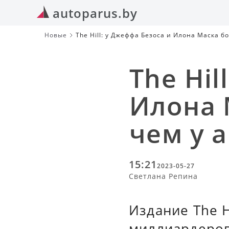
autoparus.by
Новые
The Hill: у Джеффа Безоса и Илона Маска 
The Hil
Илона 
чем у 
15:21
2023-05-27
Светлана Репина
Издание The H
миллиардеров