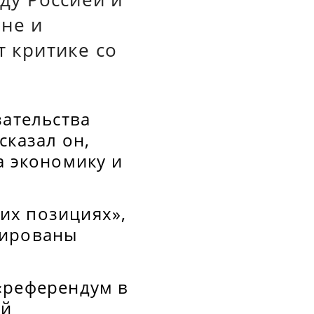
не и
т критике со
зательства
сказал он,
а экономику и
их позициях»,
тированы
«референдум в
ей