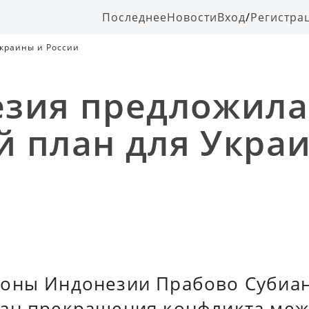
Последнее
Новости
Вход
/
Регистра
краины и России
зия предложила
 план для Укра
оны Индонезии Прабово Субиа
ан прекращения конфликта меж