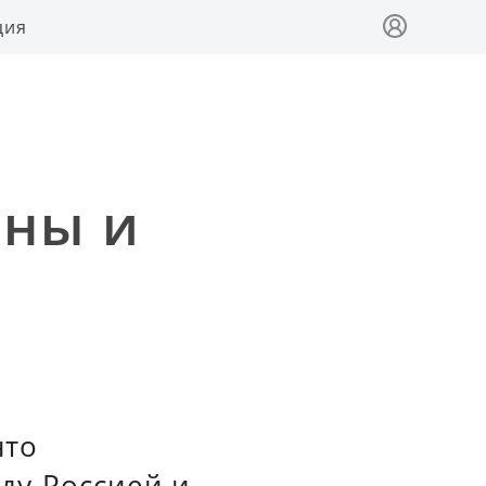
ция
ины и
нто
ду Россией и