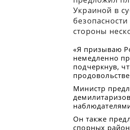
Украиной в с
безопасности 
стороны неск
«Я призываю Ро
немедленно пре
подчеркнув, чт
продовольстве
Министр предл
демилитаризов
наблюдателями
Он также пред
спорных район