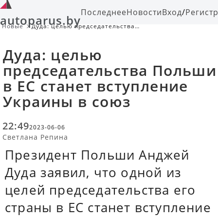
Последнее
Новости
Вход
/
Регист
autoparus.by
Новые
Дуда: целью председательства
Польши в ЕС станет вступление
Украины в союз
Дуда: целью
председательства Польши
в ЕС станет вступление
Украины в союз
22:49
2023-06-06
Светлана Репина
Президент Польши Анджей
Дуда заявил, что одной из
целей председательства его
страны в ЕС станет вступление