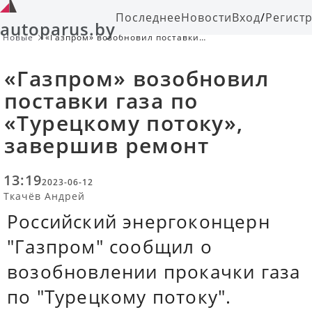
Последнее
Новости
Вход
/
Регист
autoparus.by
Новые
«Газпром» возобновил поставки
газа по «Турецкому потоку»,
завершив ремонт
«Газпром» возобновил
поставки газа по
«Турецкому потоку»,
завершив ремонт
13:19
2023-06-12
Ткачёв Андрей
Российский энергоконцерн
"Газпром" сообщил о
возобновлении прокачки газа
по "Турецкому потоку".