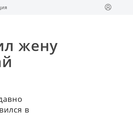
ция
ил жену
ай
едавно
вился в