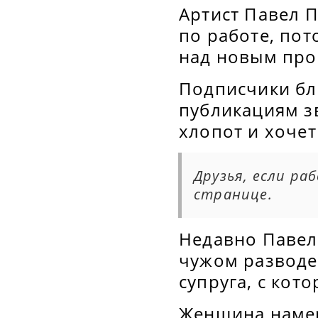
Артист Павел П
по работе, пот
над новым про
Подписчики бл
публикациям з
хлопот и хочет
Друзья, если ра
странице.
Недавно Павел
чужом разводе.
супруга, с кот
Женщина намер