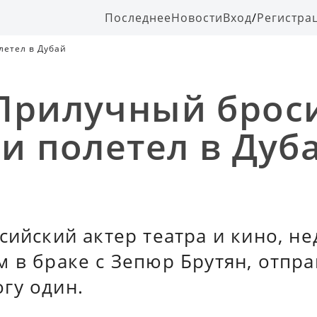
Последнее
Новости
Вход
/
Регистра
летел в Дубай
Прилучный брос
 и полетел в Дуб
сийский актер театра и кино, н
 в браке с Зепюр Брутян, отпра
гу один.