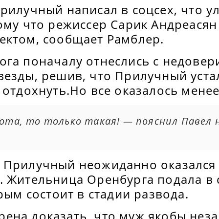
рилучный написал в соцсех, что ул
ому что режиссер Сарик Андреасян
ектом, сообщает Рамблер.
ога поначалу отнеслись с недовер
везды, решив, что Прилучный уста
 отдохнуть.Но все оказалось мене
бота, то только такая! — пояснил Павел 
 Прилучный неожиданно оказался
 Жительница Оренбурга подала в с
орым состоит в стадии развода.
ена доказать, что муж якобы нез