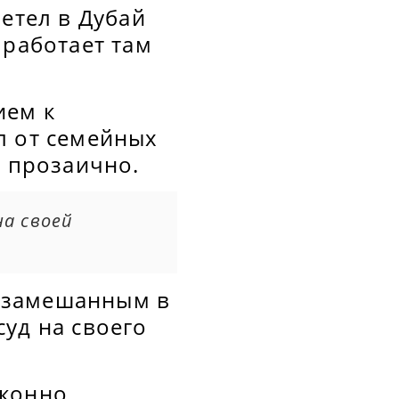
етел в Дубай
 работает там
ием к
л от семейных
е прозаично.
на своей
 замешанным в
уд на своего
аконно