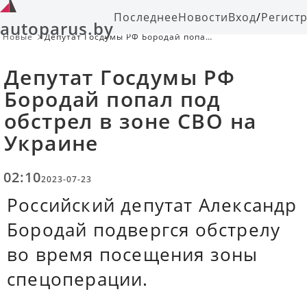
Последнее
Новости
Вход
/
Регист
autoparus.by
Новые
Депутат Госдумы РФ Бородай попал
под обстрел в зоне СВО на Украине
Депутат Госдумы РФ
Бородай попал под
обстрел в зоне СВО на
Украине
02:10
2023-07-23
Российский депутат Александр
Бородай подвергся обстрелу
во время посещения зоны
спецоперации.