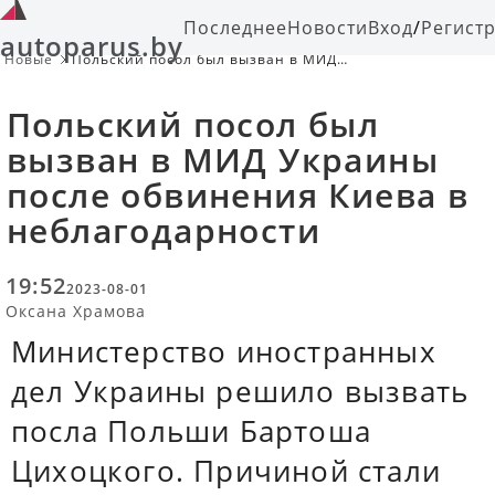
Последнее
Новости
Вход
/
Регист
autoparus.by
Новые
Польский посол был вызван в МИД
Украины после обвинения Киева в
неблагодарности
Польский посол был
вызван в МИД Украины
после обвинения Киева в
неблагодарности
19:52
2023-08-01
Оксана Храмова
Министерство иностранных
дел Украины решило вызвать
посла Польши Бартоша
Цихоцкого. Причиной стали