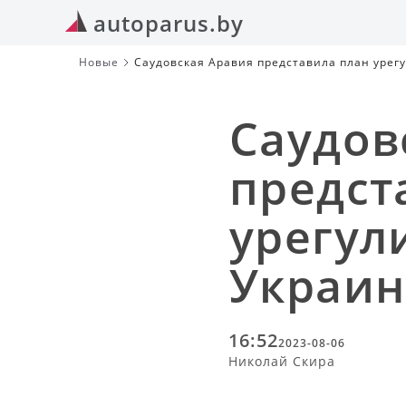
autoparus.by
Новые
Саудовская Аравия представила план урег
Саудов
предст
урегул
Украин
16:52
2023-08-06
Николай Скира