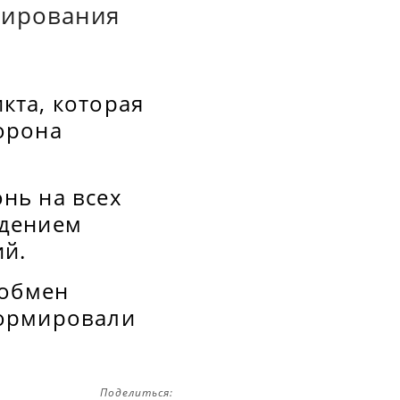
лирования
кта, которая
орона
нь на всех
юдением
й.
 обмен
формировали
Поделиться: