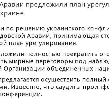
 Аравии предложили план урегу
Украине.
и по решению украинского конфли
удовской Аравии, принимающая ст
ой план урегулирования.
ложили полностью прекратить ого
ать мирные переговоры под набл
й Организации объединенных наци
 предлагается осуществить полный
и. Известно, что саудиты проин
 конференции.