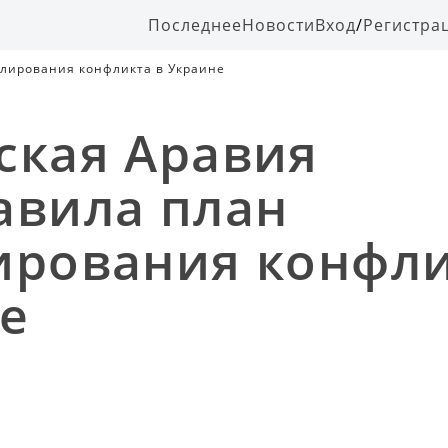
Последнее
Новости
Вход
/
Регистра
улирования конфликта в Украине
ская Аравия
авила план
ирования конфли
е