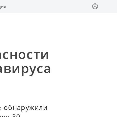
ция
асности
авируса
е обнаружили
ыше 30