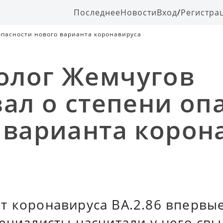
Последнее
Новости
Вход
/
Регистра
опасности нового варианта коронавируса
олог Жемчугов
зал о степени оп
 варианта корон
т коронавируса BA.2.86 впервы
ециалисты насчитали у него св