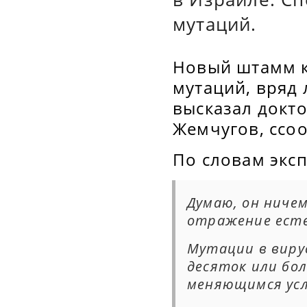
мутаций.
Новый штамм к
мутаций, вряд 
высказал докт
Жемчугов, ссоо
По словам эксп
Думаю, он ничем
отражение есте
Мутации в вирус
десяток или бол
меняющимся ус