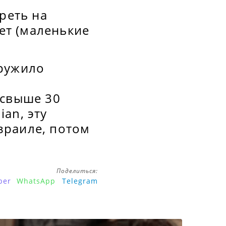
реть на
еет (маленькие
аружило
 свыше 30
an, эту
зраиле, потом
Поделиться:
ber
WhatsApp
Telegram