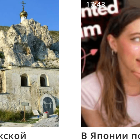
17:43
жской
В Японии п