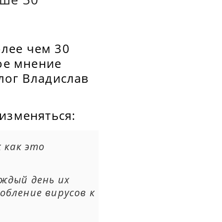
лее чем 30
кое мнение
лог Владислав
изменяться:
 как это
аждый день их
обление вирусов к