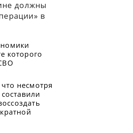
аине должны
перации» в
ономики
те которого
 СВО
 что несмотря
 составили
воссоздать
икратной