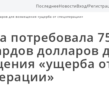
Последнее
Новости
Вход
/
Регистра
ларов для возмещения «ущерба от спецоперации»
а потребовала 7
рдов долларов 
ения «ущерба о
ерации»