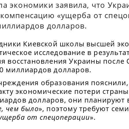
ла экономики заявила, что Укр
 компенсацию «ущерба от спецо
миллиардов долларов.
рудники Киевской школы высшей эк
тическое исследование в результа
для восстановления Украины после
50 миллиардов долларов.
чреждения образования пояснили,
факту экономические потери страны
иардов долларов, они планируют 
, чем было
», поэтому требуют сем
ущерба от спецоперации
».