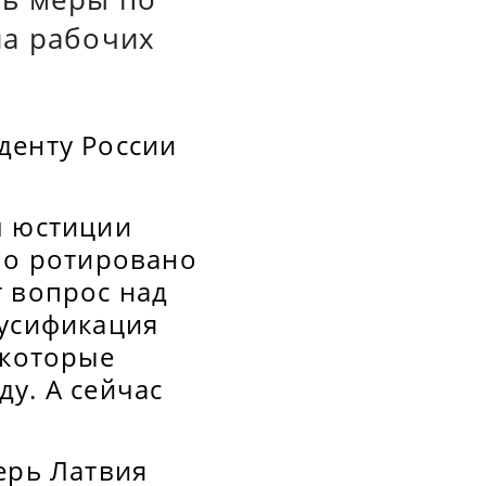
на рабочих
денту России
.
м юстиции
ло ротировано
т вопрос над
русификация
 которые
у. А сейчас
ерь Латвия