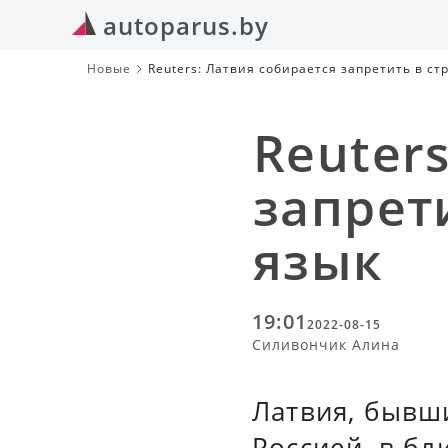
autoparus.by
Новые
Reuters: Латвия собирается запретить в ст
Reuter
запрет
язык
19:01
2022-08-15
Силивончик Алина
Латвия, бывш
Россией, в б