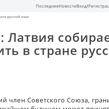
Последнее
Новости
Вход
/
Регистра
ране русский язык
s: Латвия собира
ить в стране рус
ий член Советского Союза, гран
лижайшем будущем может приня