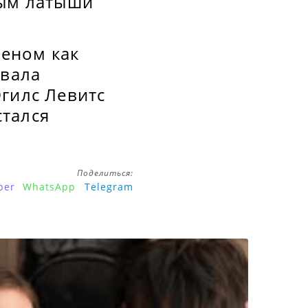
мым латыши
леном как
овала
гилс Левитс
стался
Поделиться:
ber
WhatsApp
Telegram