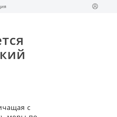
ция
ется
ский
ичащая с
ть меры по