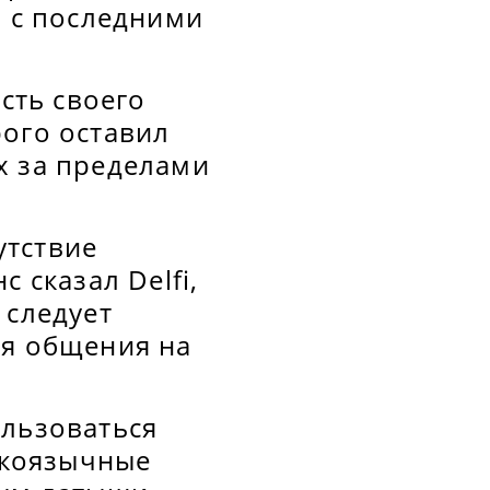
и с последними
сть своего
рого оставил
х за пределами
утствие
 сказал Delfi,
 следует
ля общения на
ользоваться
сскоязычные