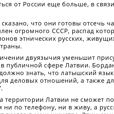
ься от России еще больше, в связ
 сказано, что они готовы отсечь ча
член огромного СССР, распад кото
ионов этнических русских, живущи
страны.
ничении двуязычия уменьшит прис
 в публичной сфере Латвии. Борданс
должно знать, что латышский язык
для деловых отношений, а также д
.
на территории Латвии не сможет п
 ни по телефону, ни в живу, а ру