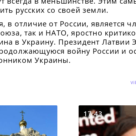
ут всегда в меньшинстве. Этим са
ить русских со своей земли.
я, в отличие от России, является ч
оюза, так и НАТО, яростно критик
на в Украину. Президент Латвии Э
продолжающуюся войну России и о
онником Украины.
Vi
17:43