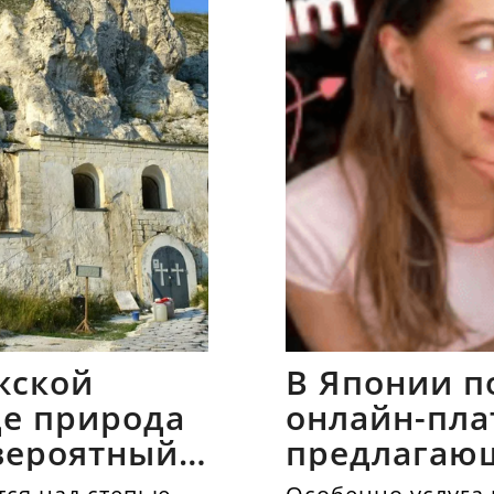
жской
В Японии п
где природа
онлайн-пла
вероятный
предлагаю
напрокат