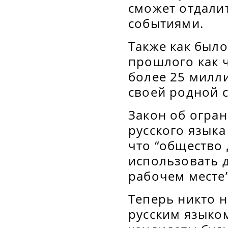
сможет отдалит
событиями.
Также как было
прошлого как 
более 25 милл
своей родной 
Закон об огра
русского языка
что “общество 
использовать 
рабочем месте”
Теперь никто 
русским языком