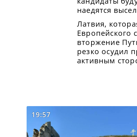
кандидаты буд
наедятся высел
Латвия, котора
Европейского с
вторжение Пути
резко осудил 
активным стор
19:57