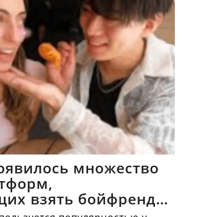
оявилось множество
тформ,
щих взять бойфрендов