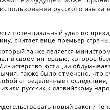
использования русского языка 
ести потенциальный удар по прези
ину, считает вице-премьер страны
 который также является министро
зал в своем интервью, которое бы
о Министерство юстиции обдумывае
зычия, также было отмечено, что 
 собой определенные последствия,
зили русских к латвийскому народ
идетельствовать новый закон? Теп