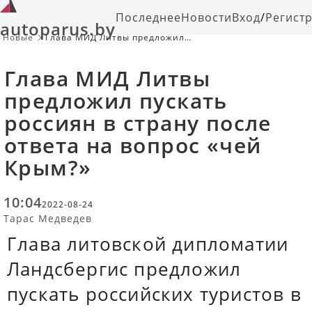
Последнее
Новости
Вход
/
Регист
autoparus.by
Новые
Глава МИД Литвы предложил
пускать россиян в страну после
ответа на вопрос «чей Крым?»
Глава МИД Литвы
предложил пускать
россиян в страну после
ответа на вопрос «чей
Крым?»
10:04
2022-08-24
Тарас Медведев
Глава литовской дипломатии
Ландсбергис предложил
пускать российских туристов в