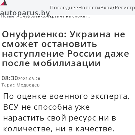
Последнее
Новости
Вход
/
Регист
autoparus.by
Новые
Онуфриенко: Украина не сможет
остановить наступление России
даже после мобилизации
Онуфриенко: Украина не
сможет остановить
наступление России даже
после мобилизации
08:30
2022-08-28
Тарас Медведев
По оценке военного эксперта,
ВСУ не способна уже
нарастить свой ресурс ни в
количестве, ни в качестве.