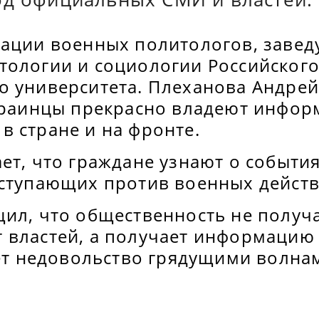
иации военных политологов, заве
тологии и социологии Российског
о университета. Плеханова Андре
украинцы прекрасно владеют инфор
в стране и на фронте.
ет, что граждане узнают о события
ыступающих против военных действ
щил, что общественность не получ
 властей, а получает информацию
тет недовольство грядущими волна