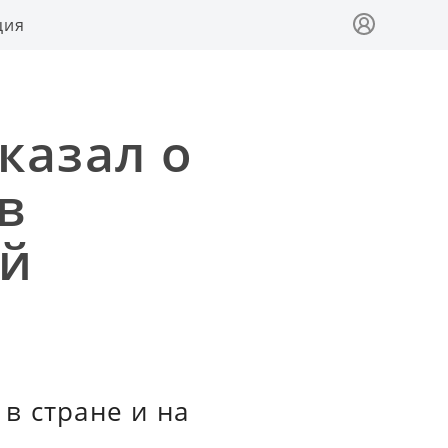
ция
казал о
в
ей
в стране и на