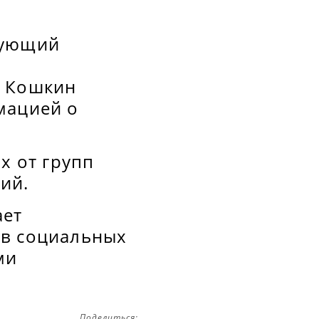
дующий
о
й Кошкин
мацией о
х от групп
ий.
ает
 в социальных
ми
Поделиться: