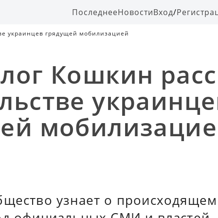
Последнее
Новости
Вход
/
Регистра
тве украинцев грядущей мобилизацией
лог Кошкин расс
льстве украинце
ей мобилизаци
бщество узнает о происходящем 
од официальных СМИ и властей.