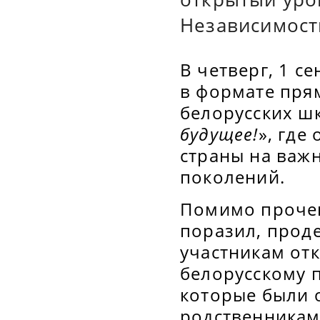
Независимост
В четверг, 1 с
в формате пря
белорусских ш
будущее!
», где
страны на важ
поколений.
Помимо прочег
поразил, прод
участникам от
белорусскому 
которые были 
родственникам