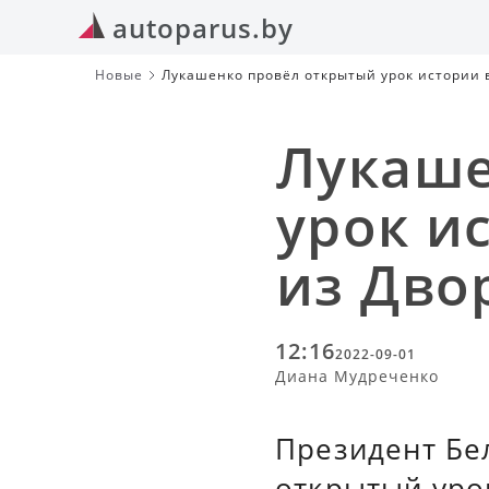
autoparus.by
Новые
Лукашенко провёл открытый урок истории 
Лукаше
урок и
из Дво
12:16
2022-09-01
Диана Мудреченко
Президент Бе
открытый уро