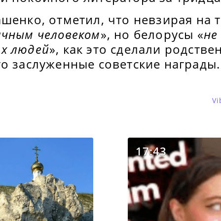
шенко, отметил, что невзирая на т
ачным человеком
», но белорусы «
не
х людей
», как это сделали родстве
о заслуженные советские награды.
Vi
17:43