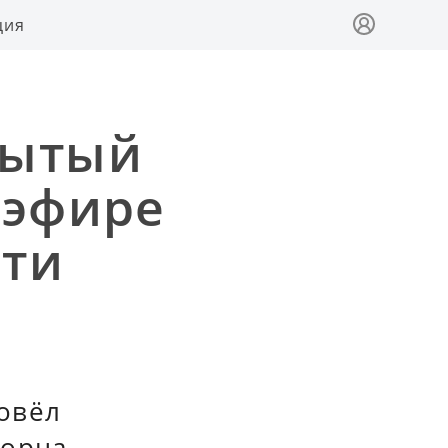
ция
рытый
 эфире
сти
овёл
ворца