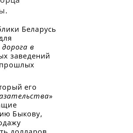
ы.
ублики Беларусь
для
 дорога в
ных заведений
а прошлых
торый его
казательства
»
ащие
ию Быкову,
одажу
ть долларов.