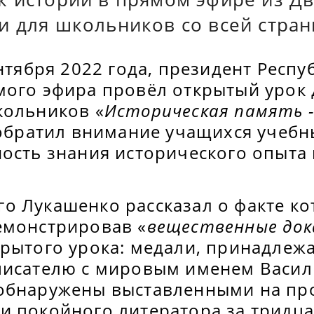
и для школьников со всей стран
ентября 2022 года, президент Респ
мого эфира провёл открытый урок 
кольников «
Историческая память -
 обратил внимание учащихся учеб
ность знания исторического опыт
о Лукашенко рассказал о факте ко
емонстрировав «
вещественные до
крытого урока: медали, принадлеж
писателю с мировым именем Васил
обнаружены выставленными на пр
и покойного литератора за тридца