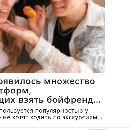
оявилось множество
тформ,
щих взять бойфрендов
пользуется популярностью у
е не хотят ходить по экскурсиям и
топримечательности в