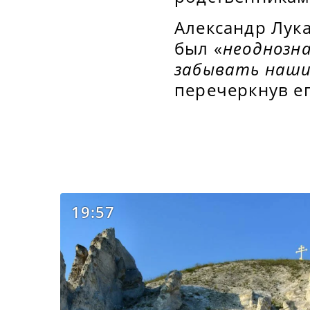
Александр Лука
был «
неоднозн
забывать наши
перечеркнув ег
19:57