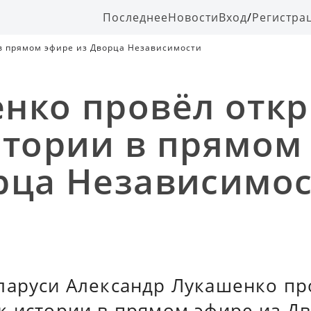
Последнее
Новости
Вход
/
Регистра
в прямом эфире из Дворца Независимости
нко провёл отк
стории в прямом
рца Независимо
ларуси Александр Лукашенко пр
к истории в прямом эфире из Д