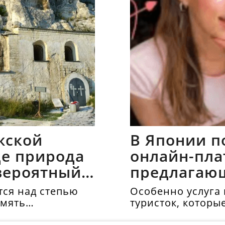
жской
В Японии п
где природа
онлайн-пла
вероятный
предлагаю
напрокат
ся над степью
Особенно услуга 
амять
туристок, которы
осматривать дос