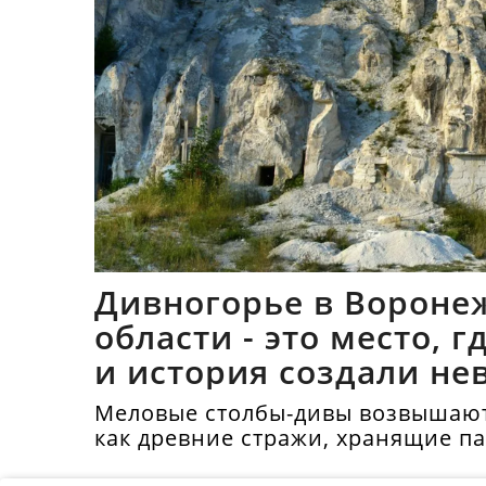
Дивногорье в Вороне
области - это место, 
и история создали не
синтез
Меловые столбы-дивы возвышают
как древние стражи, хранящие п
тысячелетий.