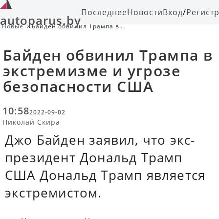
Последнее
Новости
Вход
/
Регист
autoparus.by
Новые
Байден обвинил Трампа в
экстремизме и угрозе безопасности
США
Байден обвинил Трампа в
экстремизме и угрозе
безопасности США
10:58
2022-09-02
Николай Скира
Джо Байден заявил, что экс-
президент Дональд Трамп
США Дональд Трамп является
экстремистом.