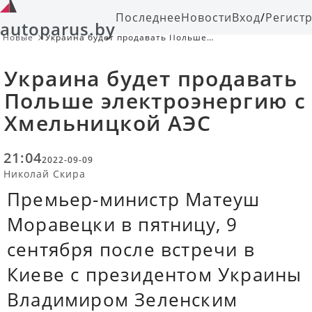
Последнее
Новости
Вход
/
Регист
autoparus.by
Новые
Украина будет продавать Польше
электроэнергию с Хмельницкой АЭС
Украина будет продавать
Польше электроэнергию с
Хмельницкой АЭС
21:04
2022-09-09
Николай Скира
Премьер-министр Матеуш
Моравецки в пятницу, 9
сентября после встречи в
Киеве с президентом Украины
Владимиром Зеленским