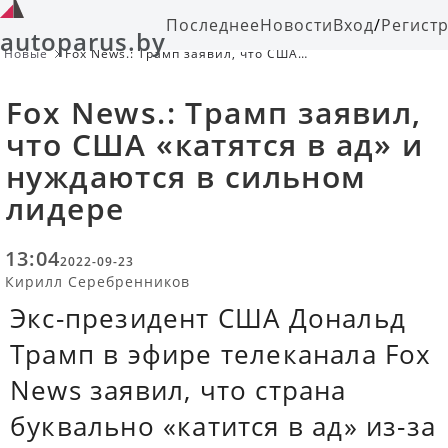
Последнее
Новости
Вход
/
Регист
autoparus.by
Новые
Fox News.: Трамп заявил, что США
«катятся в ад» и нуждаются в
сильном лидере
Fox News.: Трамп заявил,
что США «катятся в ад» и
нуждаются в сильном
лидере
13:04
2022-09-23
Кирилл Серебренников
Экс-президент США Дональд
Трамп в эфире телеканала Fox
News заявил, что страна
буквально «катится в ад» из-за