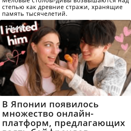
Меловые столбы-дивы возвышаются над
степью как древние стражи, хранящие
память тысячелетий.
17:43
В Японии появилось
множество онлайн-
платформ, предлагающих