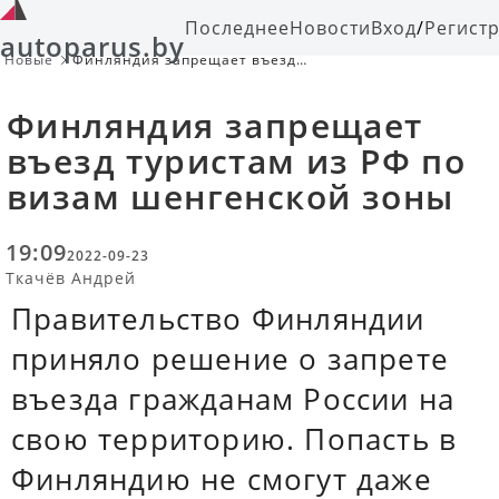
Последнее
Новости
Вход
/
Регист
autoparus.by
Новые
Финляндия запрещает въезд
туристам из РФ по визам
шенгенской зоны
Финляндия запрещает
въезд туристам из РФ по
визам шенгенской зоны
19:09
2022-09-23
Ткачёв Андрей
Правительство Финляндии
приняло решение о запрете
въезда гражданам России на
свою территорию. Попасть в
Финляндию не смогут даже