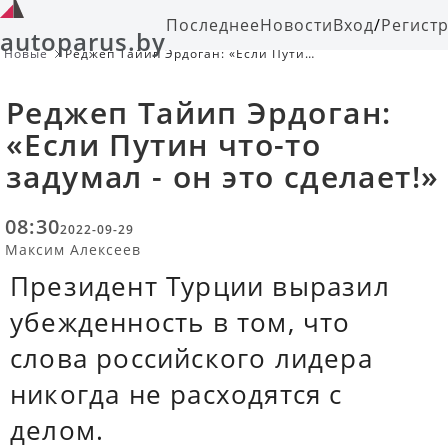
Последнее
Новости
Вход
/
Регист
autoparus.by
Новые
Реджеп Тайип Эрдоган: «Если Путин
что-то задумал - он это сделает!»
Реджеп Тайип Эрдоган:
«Если Путин что-то
задумал - он это сделает!»
08:30
2022-09-29
Максим Алексеев
Президент Турции выразил
убежденность в том, что
слова российского лидера
никогда не расходятся с
делом.