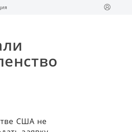
ция
али
ленство
стве США не
дать заявку