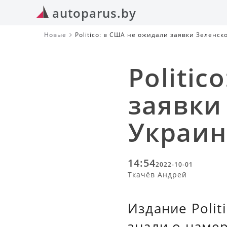
autoparus.by
Новые
Politico: в США не ожидали заявки Зеленс
Politic
заявки
Украин
14:54
2022-10-01
Ткачёв Андрей
Издание Polit
знали о наме