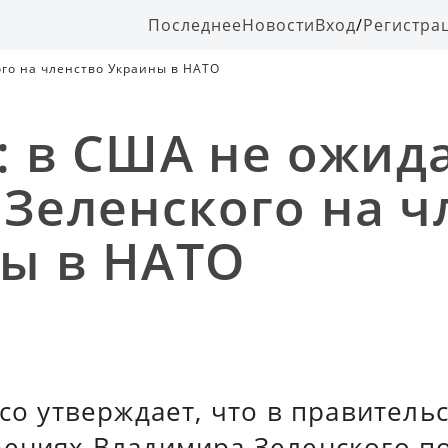
Последнее
Новости
Вход
/
Регистра
кого на членство Украины в НАТО
o: в США не ожид
 Зеленского на ч
ы в НАТО
ico утверждает, что в правитель
рениях Владимира Зеленского по