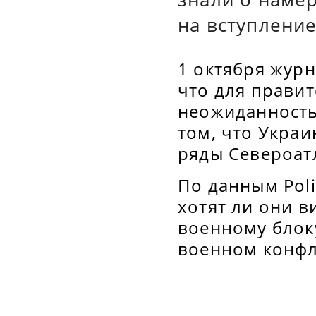
на вступлени
1 октября журн
что для прави
неожиданность
том, что Украи
ряды Североат
По данным Poli
хотят ли они в
военному блок
военном конфли