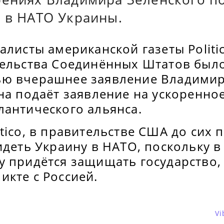
е в НАТО Украины.
алисты американской газеты Politi
тельства Соединённых Штатов был
ю вчерашнее заявление Владимир
на подаёт заявление на ускоренно
лантического альянса.
tico, в правительстве США до сих 
идеть Украину в НАТО, поскольку в
у придётся защищать государство,
кте с Россией.
Vi