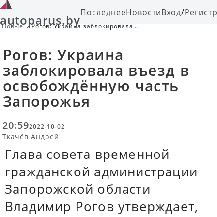
Последнее
Новости
Вход
/
Регист
autoparus.by
Новые
Рогов: Украина заблокировала
въезд в освобождённую часть
Запорожья
Рогов: Украина
заблокировала въезд в
освобождённую часть
Запорожья
20:59
2022-10-02
Ткачёв Андрей
Глава совета временной
гражданской администрации
Запорожской области
Владимир Рогов утверждает,