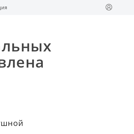
ция
альных
влена
ушной