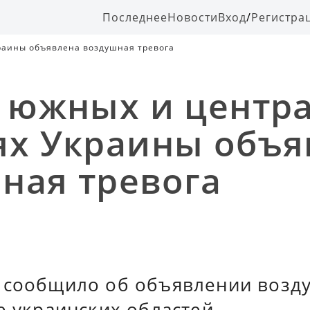
Последнее
Новости
Вход
/
Регистра
раины объявлена воздушная тревога
в южных и центр
ях Украины объя
ная тревога
 сообщило об объявлении возд
е украинских областей.