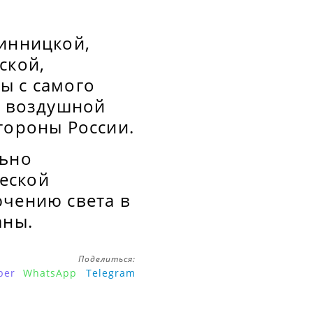
Винницкой,
ской,
ы с самого
ы воздушной
тороны России.
льно
еской
ючению света в
аны.
Поделиться:
ber
WhatsApp
Telegram