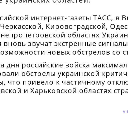
сийской интернет-газеты ТАСС, в 
Черкасской, Кировоградской, Одес
Днепропетровской областях Украин
я вновь звучат экстренные сигнал
возможности новых обстрелов со с
ва дня российские войска максима
вали обстрелы украинской критич
ы, что привело к частичному откл
вской и Харьковской областях стр
Vi